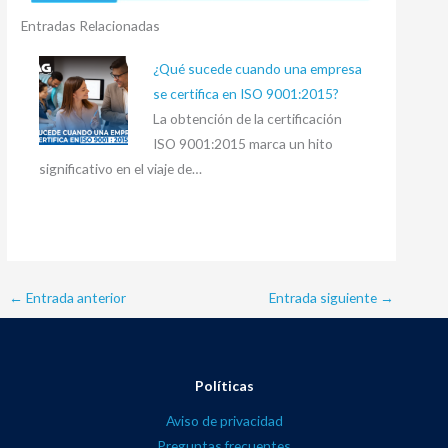
Entradas Relacionadas
¿Qué sucede cuando una empresa
se certifica en ISO 9001:2015?
La obtención de la certificación
ISO 9001:2015 marca un hito
significativo en el viaje de…
←
Entrada anterior
Entrada siguiente
→
Políticas
Aviso de privacidad
Preguntas frecuentes