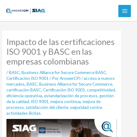
Ir
al
contenido
Impacto de las certificaciones
ISO 9001 y BASC en las
empresas colombianas
/
BASC
,
Business Alliance for Secure Commerce BASC
,
Certificación ISO 9001
/ Por
AnswerCPI
/
acceso a nuevos
mercados
,
BASC
,
Business Alliance for Secure Commerce
,
certificación BASC
,
Certificación ISO 9001
,
competitividad
,
eficiencia operativa
,
estandarización de procesos
,
gestión
de la calidad
,
ISO 9001
,
mejora continua
,
mejora de
procesos
,
satisfacción del cliente
,
seguridad contra
actividades ilícitas.