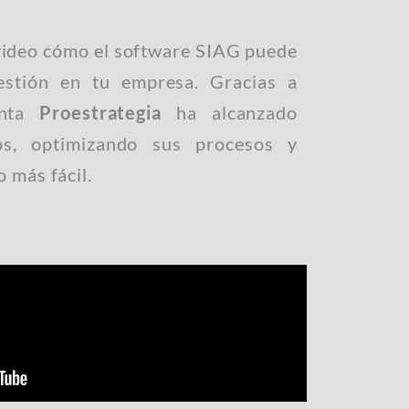
video cómo el software SIAG puede
gestión en tu empresa. Gracias a
enta
Proestrategia
ha alcanzado
os, optimizando sus procesos y
 más fácil.