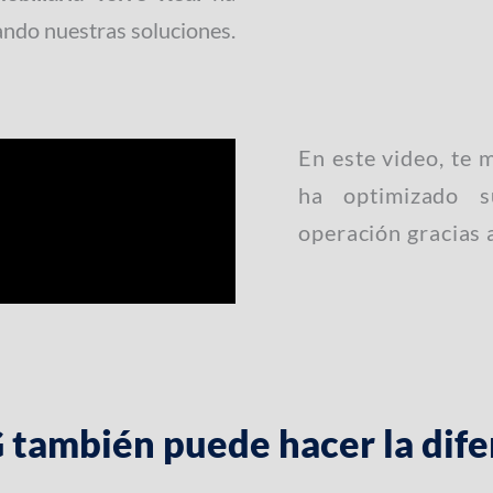
ando nuestras soluciones.
En este video, te
ha optimizado s
operación gracias 
también puede hacer la dife