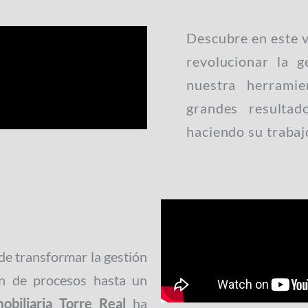
Descubre en este 
revolucionar la 
nuestra herrami
grandes resultad
haciendo su trabajo
e transformar la gestión
ón de procesos hasta un
obiliaria Torre Real
ha