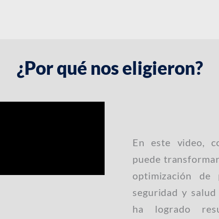
¿Por qué nos eligieron?
En este video, 
puede transformar
optimización de
seguridad y salud
ha logrado resu