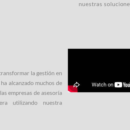
nuestras solucione
ransformar la gestión en
ha alcanzado muchos de
 las empresas de asesoría
era utilizando nuestra