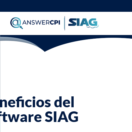
Ir
al
contenido
neficios del
ftware SIAG