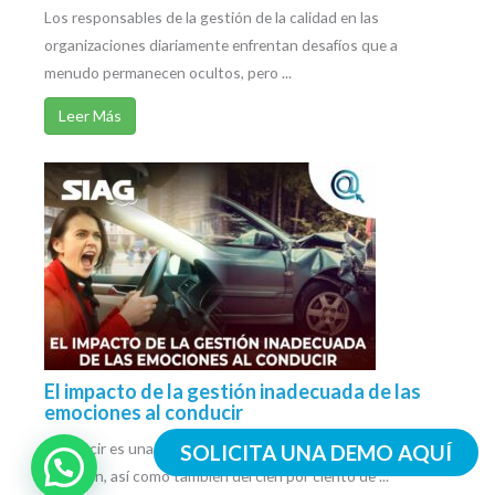
Los responsables de la gestión de la calidad en las
organizaciones diariamente enfrentan desafíos que a
menudo permanecen ocultos, pero ...
Leer Más
El impacto de la gestión inadecuada de las
emociones al conducir
Conducir es una actividad que requiere de una total y plena
SOLICITA UNA DEMO AQUÍ
atención, así como también del cien por ciento de ...