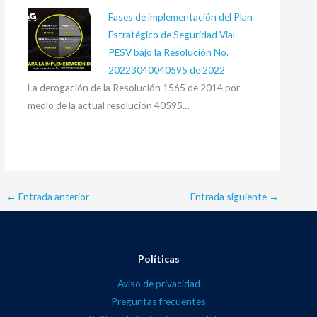
Fases de implementación del Plan
Estratégico de Seguridad Vial –
PESV bajo la Resolución No.
20223040040595 de 2022
La derogación de la Resolución 1565 de 2014 por
medio de la actual resolución 40595…
←
Entrada anterior
Entrada siguiente
→
Políticas
Aviso de privacidad
Preguntas frecuentes