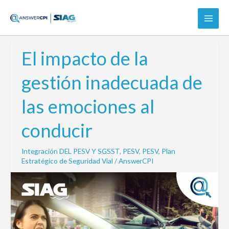
Ir
al
contenido
El impacto de la
El
impacto
gestión inadecuada de
de
la
las emociones al
gestión
inadecuada
conducir
de
las
Integración DEL PESV Y SGSST
,
PESV
,
PESV
,
Plan
emociones
Estratégico de Seguridad Vial
/
AnswerCPI
al
conducir