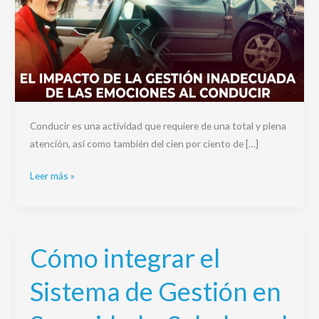
Conducir es una actividad que requiere de una total y plena
atención, así como también del cien por ciento de […]
Leer más »
Cómo integrar el
Cómo
integrar
Sistema de Gestión en
el
Sistema