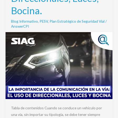
vía:
Bocina.
el
uso
Blog Informativo
,
PESV
,
Plan Estratégico de Seguridad Vial
/
de
AnswerCPI
Direccionales,
Luces,
Bocina.
Tabla de contenidos Cuando se conduce un vehículo por
una vía, sin importar su tipología, se debe tener siempre