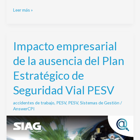
Leer más »
Impacto empresarial
Impacto
empresarial
de la ausencia del Plan
de
la
Estratégico de
ausencia
del
Seguridad Vial PESV
Plan
Estratégico
accidentes de trabajo
,
PESV
,
PESV
,
Sistemas de Gestión
/
de
AnswerCPI
Seguridad
Vial
PESV