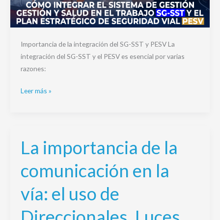
(PESV)
Importancia de la integración del SG-SST y PESV La
integración del SG-SST y el PESV es esencial por varias
razones:
Leer más »
La importancia de la
La
importancia
comunicación en la
de
la
vía: el uso de
comunicación
en
Direccionales, Luces,
la