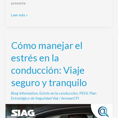
presente
Leer más »
Cómo manejar el
Cómo
manejar
estrés en la
el
estrés
conducción: Viaje
en
la
seguro y tranquilo
conducción:
Viaje
Blog Informativo
,
Estrés en la conducción
,
PESV
,
Plan
seguro
Estratégico de Seguridad Vial
/
AnswerCPI
y
tranquilo