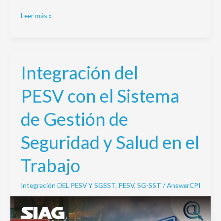
Leer más »
Integración del
Integración
del
PESV con el Sistema
PESV con
el
de Gestión de
Sistema
de
Seguridad y Salud en el
Gestión
de
Trabajo
Seguridad
y
Integración DEL PESV Y SGSST
,
PESV
,
SG-SST
/
AnswerCPI
Salud
en
el