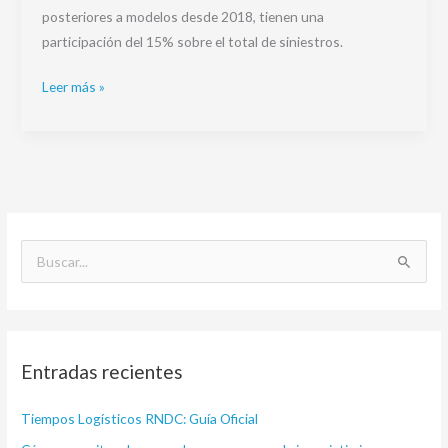
posteriores a modelos desde 2018, tienen una
participación del 15% sobre el total de siniestros.
Leer más »
B
u
s
c
Entradas recientes
a
r
Tiempos Logísticos RNDC: Guía Oficial
p