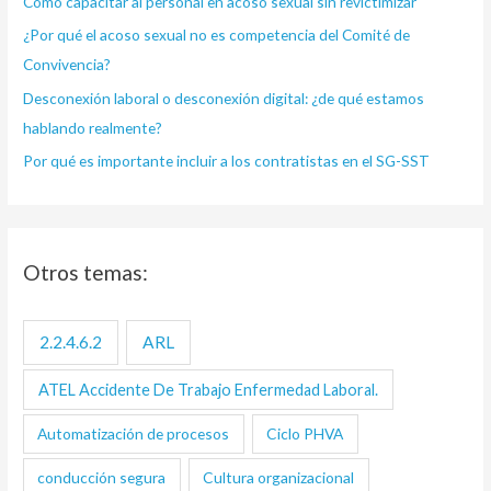
Cómo capacitar al personal en acoso sexual sin revictimizar
o
¿Por qué el acoso sexual no es competencia del Comité de
r
Convivencia?
:
Desconexión laboral o desconexión digital: ¿de qué estamos
hablando realmente?
Por qué es importante incluir a los contratistas en el SG-SST
Otros temas:
2.2.4.6.2
ARL
ATEL Accidente De Trabajo Enfermedad Laboral.
Automatización de procesos
Ciclo PHVA
conducción segura
Cultura organizacional