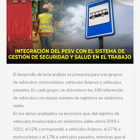
Trabajo
El desarrollo de este análisis se presenta para tres grupos
de vehículos: motocicletas, vehículos livianos y vehículos
pesados. En cada grupo, se obtuvieron las 100 referencias
de vehículos con mayor número de registros en siniestros
viales.
En los datos analizados se encontró que, del registro de
vehículos involucrados en siniestros viales entre 2019 y
2021, el 52% correspondió a vehículos livianos, el 27 % a
motocicletas y el 17% a vehículos pesados, mientras que el