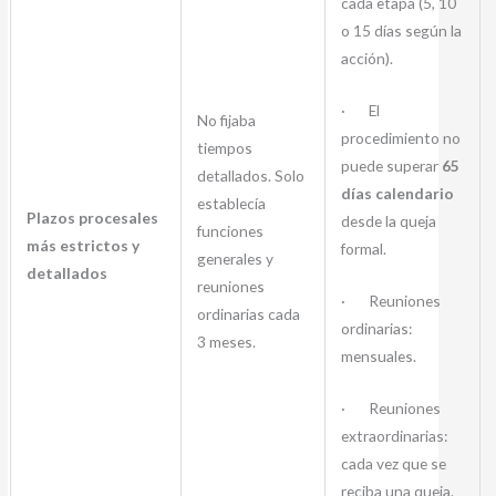
cada etapa (5, 10
o 15 días según la
acción).
· El
No fijaba
procedimiento no
tiempos
puede superar
65
detallados. Solo
días calendario
establecía
Plazos procesales
desde la queja
funciones
más estrictos y
formal.
generales y
detallados
reuniones
· Reuniones
ordinarias cada
ordinarias:
3 meses.
mensuales.
· Reuniones
extraordinarias:
cada vez que se
reciba una queja.