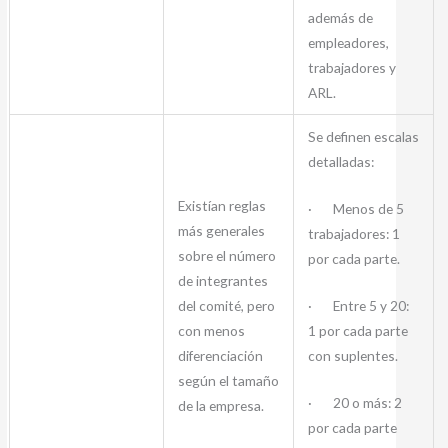
además de
empleadores,
trabajadores y
ARL.
Se definen escalas
detalladas:
Existían reglas
· Menos de 5
más generales
trabajadores: 1
sobre el número
por cada parte.
de integrantes
· Entre 5 y 20:
del comité, pero
1 por cada parte
con menos
con suplentes.
diferenciación
según el tamaño
· 20 o más: 2
de la empresa.
por cada parte