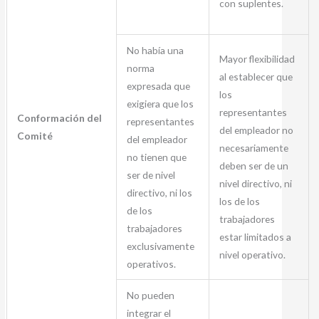
con suplentes.
No había una
Mayor flexibilidad
norma
al establecer que
expresada que
los
exigiera que los
representantes
Conformación del
representantes
del empleador no
Comité
del empleador
necesariamente
no tienen que
deben ser de un
ser de nivel
nivel directivo, ni
directivo, ni los
los de los
de los
trabajadores
trabajadores
estar limitados a
exclusivamente
nivel operativo.
operativos.
No pueden
integrar el