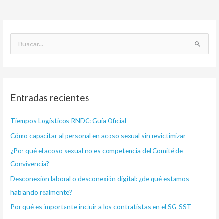
B
u
s
c
Entradas recientes
a
r
Tiempos Logísticos RNDC: Guía Oficial
p
Cómo capacitar al personal en acoso sexual sin revictimizar
o
¿Por qué el acoso sexual no es competencia del Comité de
r
Convivencia?
:
Desconexión laboral o desconexión digital: ¿de qué estamos
hablando realmente?
Por qué es importante incluir a los contratistas en el SG-SST