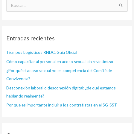
B
u
s
c
Entradas recientes
a
r
Tiempos Logísticos RNDC: Guía Oficial
p
Cómo capacitar al personal en acoso sexual sin revictimizar
o
¿Por qué el acoso sexual no es competencia del Comité de
r
Convivencia?
:
Desconexión laboral o desconexión digital: ¿de qué estamos
hablando realmente?
Por qué es importante incluir a los contratistas en el SG-SST