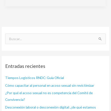
B
u
s
c
Entradas recientes
a
r
Tiempos Logísticos RNDC: Guía Oficial
p
Cómo capacitar al personal en acoso sexual sin revictimizar
o
¿Por qué el acoso sexual no es competencia del Comité de
r
Convivencia?
:
Desconexión laboral o desconexión digital: ¿de qué estamos