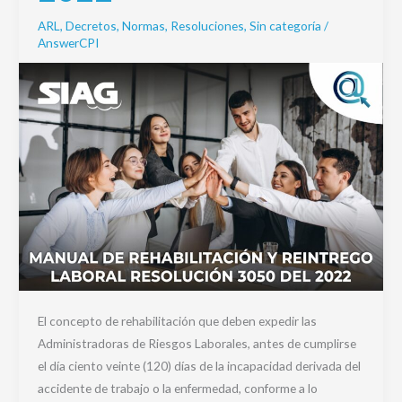
2022
ARL
,
Decretos
,
Normas
,
Resoluciones
,
Sin categoría
/
AnswerCPI
El concepto de rehabilitación que deben expedir las
Administradoras de Riesgos Laborales, antes de cumplirse
el día ciento veinte (120) días de la incapacidad derivada del
accidente de trabajo o la enfermedad, conforme a lo