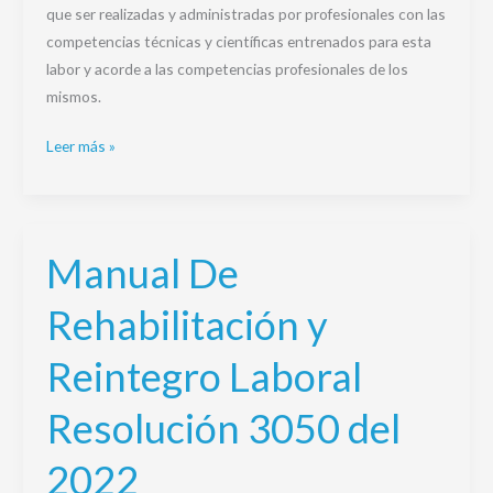
que ser realizadas y administradas por profesionales con las
competencias técnicas y científicas entrenados para esta
labor y acorde a las competencias profesionales de los
mismos.
Leer más »
Manual De
Manual
De
Rehabilitación y
Rehabilitación
y
Reintegro Laboral
Reintegro
Laboral
Resolución 3050 del
Resolución
3050
2022
del