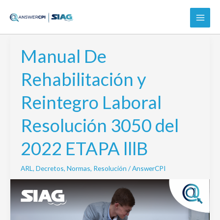
Ir
al
contenido
Manual De
Manual
De
Rehabilitación y
Rehabilitación
y
Reintegro Laboral
Reintegro
Laboral
Resolución 3050 del
Resolución
3050
2022 ETAPA lllB
del
2022
ARL
,
Decretos
,
Normas
,
Resolución
/
AnswerCPI
ETAPA
lllB