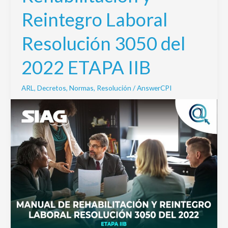
y
Reintegro Laboral
Reintegro
Laboral
Resolución 3050 del
Resolución
3050
2022 ETAPA IIB
del
2022
ARL
,
Decretos
,
Normas
,
Resolución
/
AnswerCPI
ETAPA
IIB