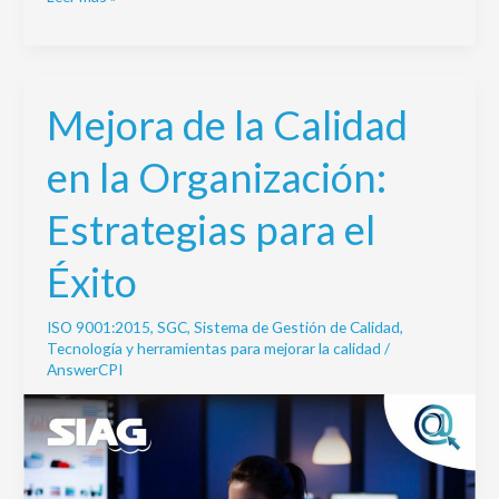
Mejora de la Calidad
Mejora
de
en la Organización:
la
Calidad
Estrategias para el
en
la
Éxito
Organización:
Estrategias
ISO 9001:2015
,
SGC
,
Sistema de Gestión de Calidad
,
para
Tecnología y herramientas para mejorar la calidad
/
el
AnswerCPI
Éxito