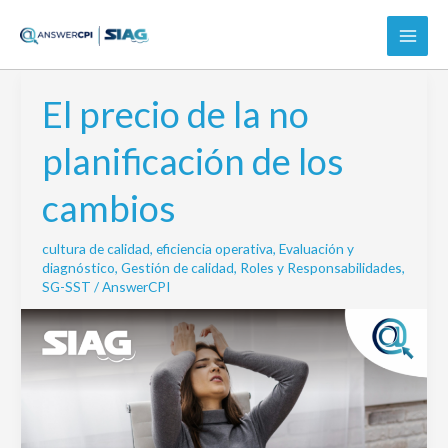
Ir
al
contenido
El precio de la no
El
precio
planificación de los
de
la
cambios
no
planificación
cultura de calidad
,
eficiencia operativa
,
Evaluación y
de
diagnóstico
,
Gestión de calidad
,
Roles y Responsabilidades
,
los
SG-SST
/
AnswerCPI
cambios