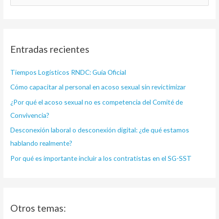
u
s
c
Entradas recientes
a
r
Tiempos Logísticos RNDC: Guía Oficial
p
Cómo capacitar al personal en acoso sexual sin revictimizar
o
¿Por qué el acoso sexual no es competencia del Comité de
r
Convivencia?
:
Desconexión laboral o desconexión digital: ¿de qué estamos
hablando realmente?
Por qué es importante incluir a los contratistas en el SG-SST
Otros temas: