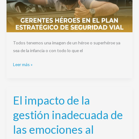
Todos tenemos una imagen de un héroe o superhéroe ya
sea de la infancia o con todo lo que el
Leer más »
El impacto de la
El
impacto
gestión inadecuada de
de
la
las emociones al
gestión
inadecuada