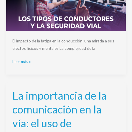
El impacto de la fatiga en la conducción: una mirada a sus
efectos físicos y mentales La complejidad de la
Leer más »
La importancia de la
La
importancia
comunicación en la
de
la
vía: el uso de
comunicación
en