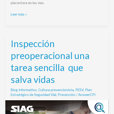
placentera en las vías.
Leer más »
Inspección
Inspección
preoperacional
preoperacional una
una
tarea
tarea sencilla que
sencilla
que
salva vidas
salva
vidas
Blog Informativo
,
Cultura prevencionista
,
PESV
,
Plan
Estratégico de Seguridad Vial
,
Prevención
/
AnswerCPI