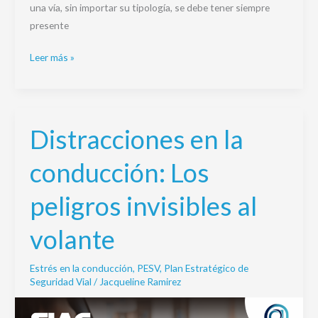
una vía, sin importar su tipología, se debe tener siempre
presente
Leer más »
Distracciones en la
Distracciones
en
conducción: Los
la
conducción:
peligros invisibles al
Los
peligros
volante
invisibles
al
Estrés en la conducción
,
PESV
,
Plan Estratégico de
volante
Seguridad Vial
/
Jacqueline Ramirez