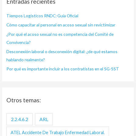
Entradas recientes
a
r
Tiempos Logísticos RNDC: Guía Oficial
p
Cómo capacitar al personal en acoso sexual sin revictimizar
o
¿Por qué el acoso sexual no es competencia del Comité de
r
Convivencia?
:
Desconexión laboral o desconexión digital: ¿de qué estamos
hablando realmente?
Por qué es importante incluir a los contratistas en el SG-SST
Otros temas:
2.2.4.6.2
ARL
ATEL Accidente De Trabajo Enfermedad Laboral.