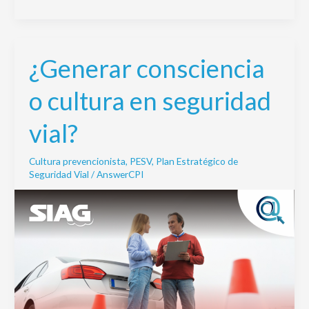
¿Generar consciencia
¿Generar
consciencia
o cultura en seguridad
o
cultura
vial?
en
seguridad
Cultura prevencionista
,
PESV
,
Plan Estratégico de
vial?
Seguridad Vial
/
AnswerCPI