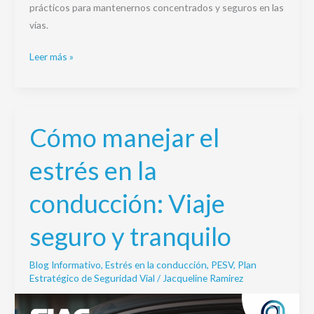
prácticos para mantenernos concentrados y seguros en las
vías.
Leer más »
Cómo manejar el
Cómo
manejar
estrés en la
el
estrés
conducción: Viaje
en
la
seguro y tranquilo
conducción:
Viaje
Blog Informativo
,
Estrés en la conducción
,
PESV
,
Plan
seguro
Estratégico de Seguridad Vial
/
Jacqueline Ramirez
y
tranquilo