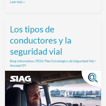
Leer más »
Los tipos de
Los
tipos
conductores y la
de
conductores
seguridad vial
y
la
Blog Informativo
,
PESV
,
Plan Estratégico de Seguridad Vial
/
seguridad
AnswerCPI
vial