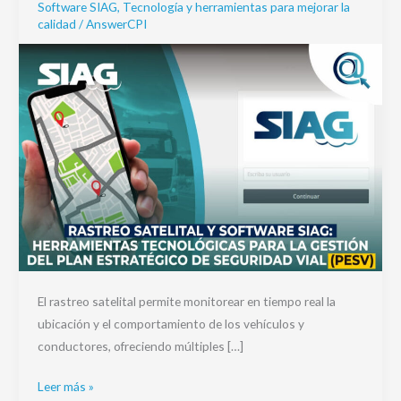
Seguridad
Software SIAG
,
Tecnología y herramientas para mejorar la
calidad
/
AnswerCPI
Vial
(PESV)
El rastreo satelital permite monitorear en tiempo real la
ubicación y el comportamiento de los vehículos y
conductores, ofreciendo múltiples […]
Leer más »