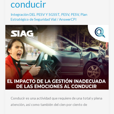
conducir
de
las
Integración DEL PESV Y SGSST
,
PESV
,
PESV
,
Plan
emociones
Estratégico de Seguridad Vial
/
AnswerCPI
al
conducir
Conducir es una actividad que requiere de una total y plena
atención, así como también del cien por ciento de