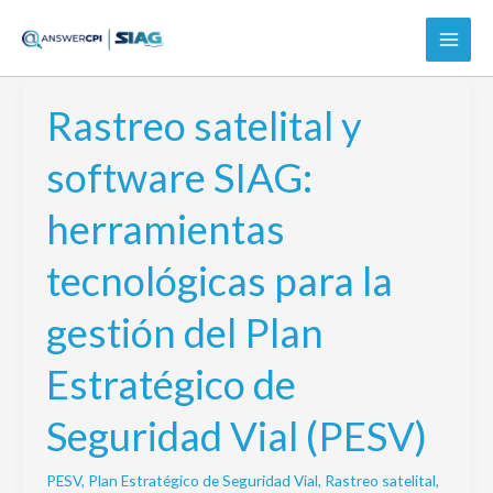
Ir
al
contenido
Rastreo satelital y
Rastreo
satelital
software SIAG:
y
software
herramientas
SIAG:
herramientas
tecnológicas para la
tecnológicas
para
gestión del Plan
la
gestión
Estratégico de
del
Plan
Seguridad Vial (PESV)
Estratégico
de
PESV
,
Plan Estratégico de Seguridad Vial
,
Rastreo satelital
,