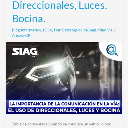
Direccionales, Luces,
la
vía:
Bocina.
el
uso
Blog Informativo
,
PESV
,
Plan Estratégico de Seguridad Vial
/
de
AnswerCPI
Direccionales,
Luces,
Bocina.
Tabla de contenidos Cuando se conduce un vehículo por