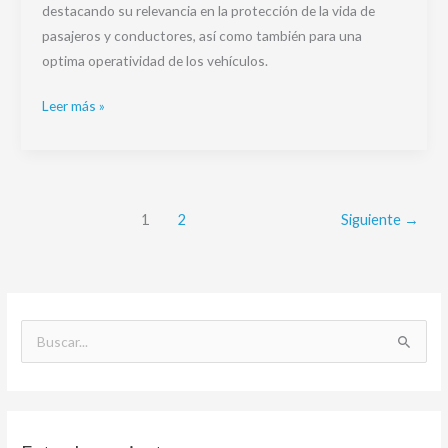
destacando su relevancia en la protección de la vida de
pasajeros y conductores, así como también para una
optima operatividad de los vehículos.
Leer más »
1
2
Siguiente
→
B
u
s
c