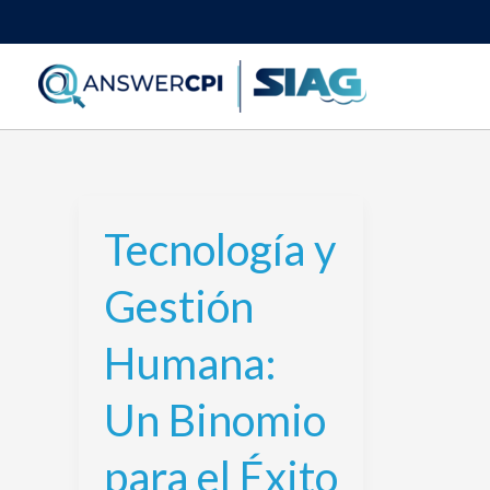
Ir
al
contenido
Tecnología y
Tecnología
y
Gestión
Gestión
Humana:
Humana:
Un
Binomio
Un Binomio
para
el
para el Éxito
Éxito