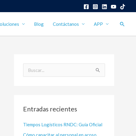
Busca
oluciones
Blog
Contáctanos
APP
B
u
s
c
Entradas recientes
a
r
Tiempos Logísticos RNDC: Guía Oficial
p
Cómo capacitar al personal en acoso
o