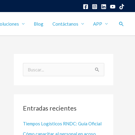
Busca
oluciones
Blog
Contáctanos
APP
B
u
s
c
Entradas recientes
a
r
Tiempos Logísticos RNDC: Guía Oficial
p
Cómo capacitar al personal en acoso
o