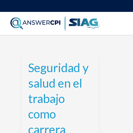
Ir
al
contenido
Seguridad y
Seguridad
y
salud en el
salud
en
trabajo
el
trabajo
como
como
carrera
carrera
laboral