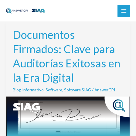
Ir
al
contenido
Documentos
Documentos
Firmados:
Firmados: Clave para
Clave
para
Auditorías Exitosas en
Auditorías
Exitosas
la Era Digital
en
la
Blog Informativo
,
Software
,
Software SIAG
/
AnswerCPI
Era
Digital