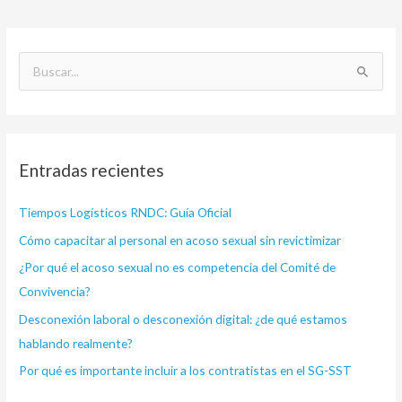
B
u
s
c
Entradas recientes
a
r
Tiempos Logísticos RNDC: Guía Oficial
p
Cómo capacitar al personal en acoso sexual sin revictimizar
o
¿Por qué el acoso sexual no es competencia del Comité de
r
Convivencia?
:
Desconexión laboral o desconexión digital: ¿de qué estamos
hablando realmente?
Por qué es importante incluir a los contratistas en el SG-SST