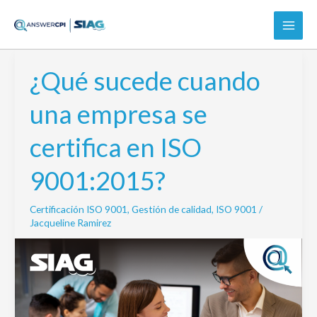
Ir
al
contenido
¿Qué sucede cuando
¿Qué
sucede
una empresa se
cuando
una
certifica en ISO
empresa
se
9001:2015?
certifica
en
Certificación ISO 9001
,
Gestión de calidad
,
ISO 9001
/
ISO
Jacqueline Ramirez
9001:2015?