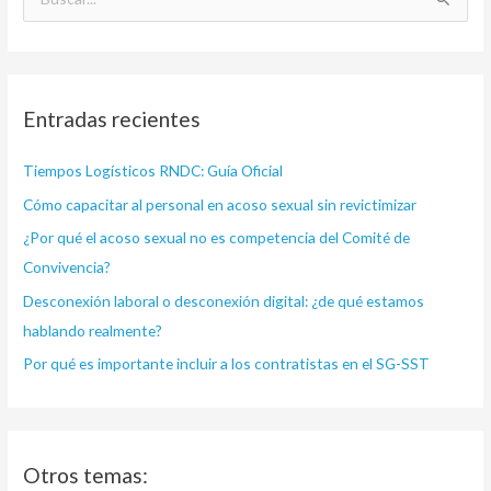
B
u
s
c
Entradas recientes
a
r
Tiempos Logísticos RNDC: Guía Oficial
p
Cómo capacitar al personal en acoso sexual sin revictimizar
o
¿Por qué el acoso sexual no es competencia del Comité de
r
Convivencia?
:
Desconexión laboral o desconexión digital: ¿de qué estamos
hablando realmente?
Por qué es importante incluir a los contratistas en el SG-SST
Otros temas: