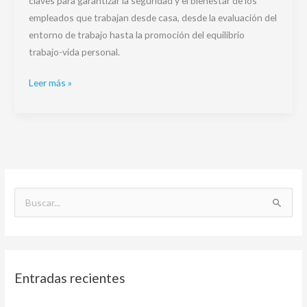
claves para garantizar la seguridad y el bienestar de los
empleados que trabajan desde casa, desde la evaluación del
entorno de trabajo hasta la promoción del equilibrio
trabajo-vida personal.
Leer más »
B
u
s
c
Entradas recientes
a
r