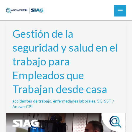
Ir
al
contenido
Gestión de la
Gestión
de
seguridad y salud en el
la
seguridad
trabajo para
y
salud
Empleados que
en
el
Trabajan desde casa
trabajo
para
accidentes de trabajo
,
enfermedades laborales
,
SG-SST
/
Empleados
AnswerCPI
que
Trabajan
desde