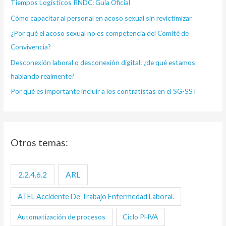
Tiempos Logísticos RNDC: Guía Oficial
p
Cómo capacitar al personal en acoso sexual sin revictimizar
o
¿Por qué el acoso sexual no es competencia del Comité de
r
Convivencia?
:
Desconexión laboral o desconexión digital: ¿de qué estamos
hablando realmente?
Por qué es importante incluir a los contratistas en el SG-SST
Otros temas:
2.2.4.6.2
ARL
ATEL Accidente De Trabajo Enfermedad Laboral.
Automatización de procesos
Ciclo PHVA