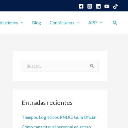
Busca
oluciones
Blog
Contáctanos
APP
B
u
s
c
Entradas recientes
a
r
Tiempos Logísticos RNDC: Guía Oficial
p
Cómo capacitar al personal en acoso
o