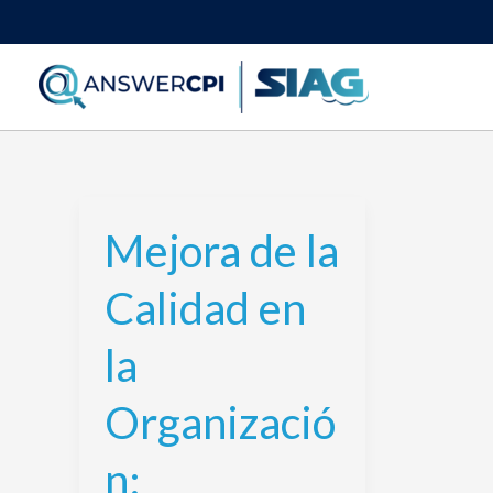
Ir
al
contenido
Mejora de la
Mejora
de
Calidad en
la
Calidad
la
en
la
Organizació
Organización:
Estrategias
n:
para