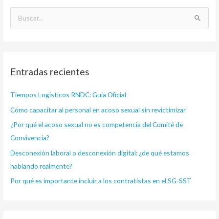
B
u
s
c
Entradas recientes
a
r
Tiempos Logísticos RNDC: Guía Oficial
p
Cómo capacitar al personal en acoso sexual sin revictimizar
o
¿Por qué el acoso sexual no es competencia del Comité de
r
Convivencia?
:
Desconexión laboral o desconexión digital: ¿de qué estamos
hablando realmente?
Por qué es importante incluir a los contratistas en el SG-SST