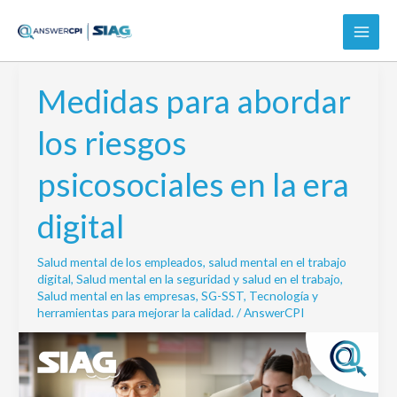
Ir
al
contenido
Medidas para abordar
Medidas
para
los riesgos
abordar
los
psicosociales en la era
riesgos
psicosociales
digital
en
la
Salud mental de los empleados
,
salud mental en el trabajo
era
digital
,
Salud mental en la seguridad y salud en el trabajo
,
digital
Salud mental en las empresas
,
SG-SST
,
Tecnología y
herramientas para mejorar la calidad.
/
AnswerCPI