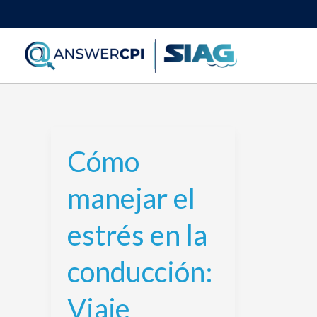
Ir
al
contenido
Cómo
Cómo
manejar
manejar el
el
estrés
estrés en la
en
la
conducción:
conducción:
Viaje
Viaje
seguro