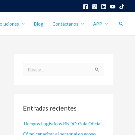
Busca
oluciones
Blog
Contáctanos
APP
B
u
s
c
Entradas recientes
a
r
Tiempos Logísticos RNDC: Guía Oficial
p
Cómo capacitar al personal en acoso
o