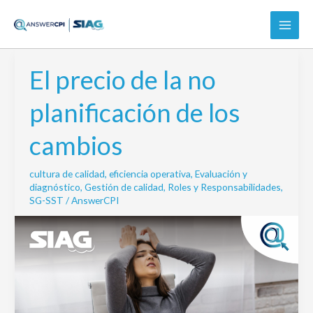
Ir
al
contenido
El precio de la no
El
precio
planificación de los
de
la
cambios
no
planificación
cultura de calidad
,
eficiencia operativa
,
Evaluación y
de
diagnóstico
,
Gestión de calidad
,
Roles y Responsabilidades
,
los
SG-SST
/
AnswerCPI
cambios