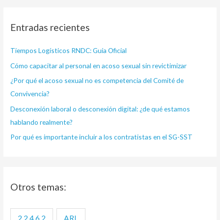
s
c
Entradas recientes
a
r
Tiempos Logísticos RNDC: Guía Oficial
p
Cómo capacitar al personal en acoso sexual sin revictimizar
o
¿Por qué el acoso sexual no es competencia del Comité de
r
Convivencia?
:
Desconexión laboral o desconexión digital: ¿de qué estamos
hablando realmente?
Por qué es importante incluir a los contratistas en el SG-SST
Otros temas:
2.2.4.6.2
ARL