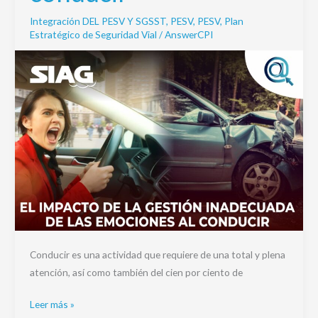
las
Integración DEL PESV Y SGSST
,
PESV
,
PESV
,
Plan
emociones
Estratégico de Seguridad Vial
/
AnswerCPI
al
conducir
Conducir es una actividad que requiere de una total y plena
atención, así como también del cien por ciento de
Leer más »