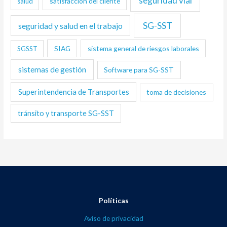
seguridad vial
satisfacción del cliente
salud
SG-SST
seguridad y salud en el trabajo
SIAG
sistema general de riesgos laborales
SGSST
sistemas de gestión
Software para SG-SST
Superintendencia de Transportes
toma de decisiones
tránsito y transporte SG-SST
Políticas
Aviso de privacidad