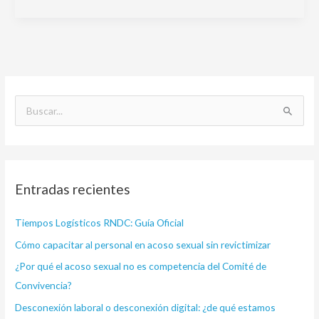
B
u
s
c
Entradas recientes
a
r
Tiempos Logísticos RNDC: Guía Oficial
p
Cómo capacitar al personal en acoso sexual sin revictimizar
o
¿Por qué el acoso sexual no es competencia del Comité de
r
Convivencia?
:
Desconexión laboral o desconexión digital: ¿de qué estamos