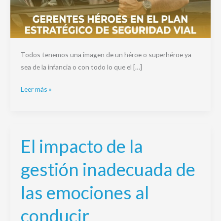
Todos tenemos una imagen de un héroe o superhéroe ya
sea de la infancia o con todo lo que el […]
Leer más »
El impacto de la
El
impacto
gestión inadecuada de
de
la
las emociones al
gestión
inadecuada
conducir
de