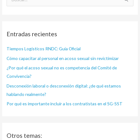
B
u
s
c
Entradas recientes
a
r
Tiempos Logísticos RNDC: Guía Oficial
p
Cómo capacitar al personal en acoso sexual sin revictimizar
o
¿Por qué el acoso sexual no es competencia del Comité de
r
Convivencia?
:
Desconexión laboral o desconexión digital: ¿de qué estamos
hablando realmente?
Por qué es importante incluir a los contratistas en el SG-SST
Otros temas: