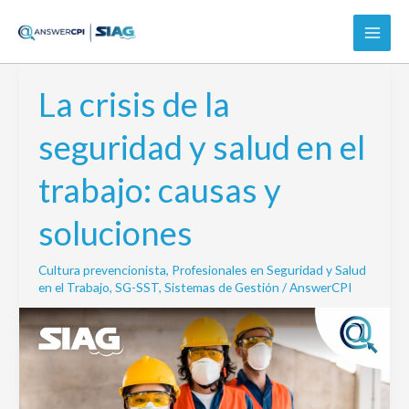
Ir
al
contenido
La crisis de la
La
crisis
seguridad y salud en el
de
la
trabajo: causas y
seguridad
y
soluciones
salud
en
Cultura prevencionista
,
Profesionales en Seguridad y Salud
el
en el Trabajo
,
SG-SST
,
Sistemas de Gestión
/
AnswerCPI
trabajo:
causas
y
soluciones