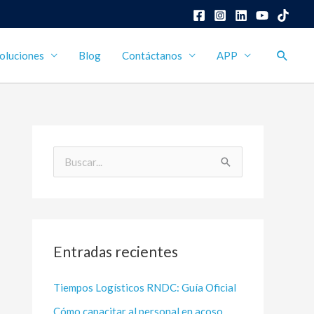
Busca
oluciones
Blog
Contáctanos
APP
B
u
s
c
Entradas recientes
a
r
Tiempos Logísticos RNDC: Guía Oficial
p
Cómo capacitar al personal en acoso
o