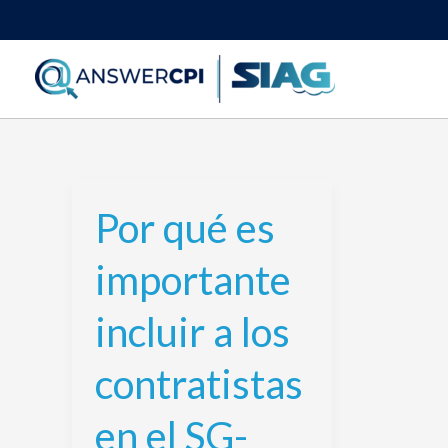
Ir
al
contenido
Por qué es
Por
qué
importante
es
importante
incluir a los
incluir
a
contratistas
los
contratistas
en el SG-
en