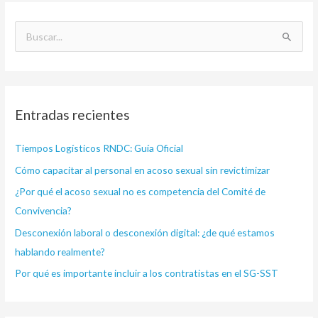
B
u
s
c
Entradas recientes
a
r
Tiempos Logísticos RNDC: Guía Oficial
p
Cómo capacitar al personal en acoso sexual sin revictimizar
o
¿Por qué el acoso sexual no es competencia del Comité de
r
Convivencia?
:
Desconexión laboral o desconexión digital: ¿de qué estamos
hablando realmente?
Por qué es importante incluir a los contratistas en el SG-SST