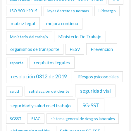
ISO 9001:2015
Liderazgo
leyes decretos y normas
matriz legal
mejora continua
Ministerio De Trabajo
Ministerio del trabajo
Prevención
organismos de transporte
PESV
requisitos legales
reporte
resolución 0312 de 2019
Riesgos psicosociales
seguridad vial
satisfacción del cliente
salud
SG-SST
seguridad y salud en el trabajo
SIAG
sistema general de riesgos laborales
SGSST
sistemas de gestión
Software para SG-SST