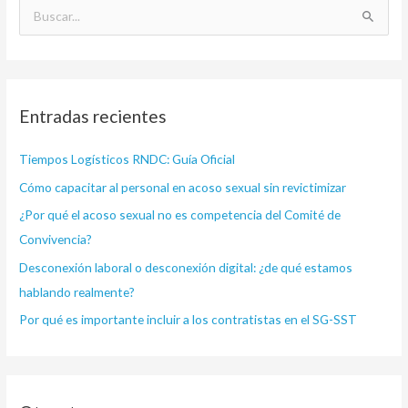
B
u
s
c
Entradas recientes
a
r
Tiempos Logísticos RNDC: Guía Oficial
p
Cómo capacitar al personal en acoso sexual sin revictimizar
o
¿Por qué el acoso sexual no es competencia del Comité de
r
Convivencia?
:
Desconexión laboral o desconexión digital: ¿de qué estamos
hablando realmente?
Por qué es importante incluir a los contratistas en el SG-SST