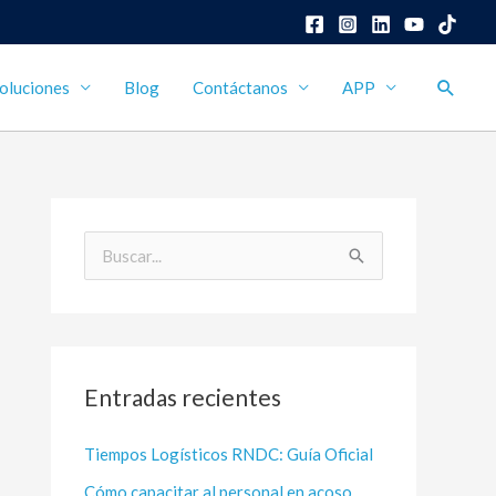
Busca
oluciones
Blog
Contáctanos
APP
B
u
s
c
Entradas recientes
a
r
Tiempos Logísticos RNDC: Guía Oficial
p
Cómo capacitar al personal en acoso
o