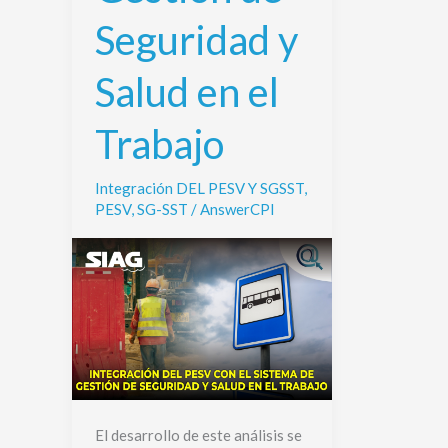
y
Seguridad y
Salud
en
Salud en el
el
Trabajo
Trabajo
Integración DEL PESV Y SGSST
,
PESV
,
SG-SST
/
AnswerCPI
El desarrollo de este análisis se