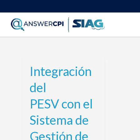
Ir
al
contenido
Integración
Integración
del
del
PESV con
el
PESV con el
Sistema
de
Sistema de
Gestión
de
Gestión de
Seguridad