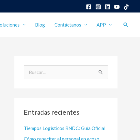
Busca
oluciones
Blog
Contáctanos
APP
B
u
s
c
Entradas recientes
a
r
Tiempos Logísticos RNDC: Guía Oficial
p
Cómo capacitar al personal en acoso
o