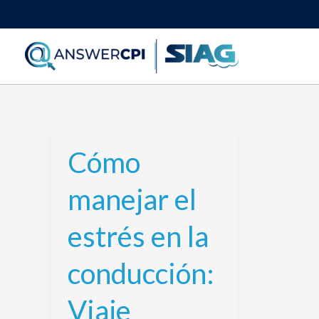
Ir
al
contenido
Cómo
Cómo
manejar
manejar el
el
estrés
estrés en la
en
la
conducción:
conducción:
Viaje
Viaje
seguro