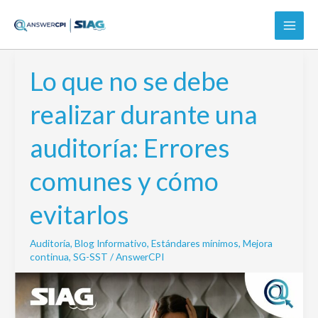
Ir
al
contenido
Lo que no se debe
Lo
que
realizar durante una
no
se
auditoría: Errores
debe
realizar
comunes y cómo
durante
una
evitarlos
auditoría:
Errores
Auditoría
,
Blog Informativo
,
Estándares mínimos
,
Mejora
comunes
continua
,
SG-SST
/
AnswerCPI
y
cómo
evitarlos