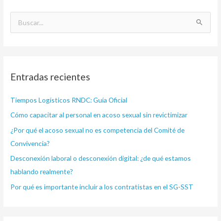
B
u
s
c
Entradas recientes
a
r
Tiempos Logísticos RNDC: Guía Oficial
p
Cómo capacitar al personal en acoso sexual sin revictimizar
o
¿Por qué el acoso sexual no es competencia del Comité de
r
Convivencia?
:
Desconexión laboral o desconexión digital: ¿de qué estamos
hablando realmente?
Por qué es importante incluir a los contratistas en el SG-SST