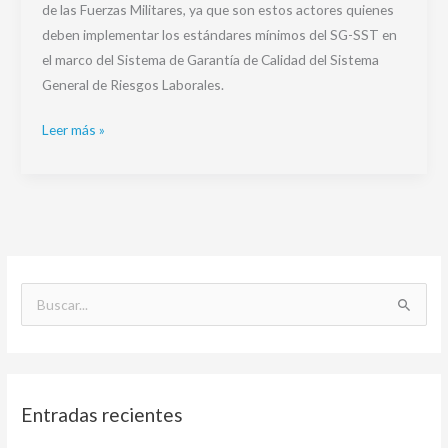
de las Fuerzas Militares, ya que son estos actores quienes
deben implementar los estándares mínimos del SG-SST en
el marco del Sistema de Garantía de Calidad del Sistema
General de Riesgos Laborales.
Leer más »
B
u
s
c
Entradas recientes
a
r