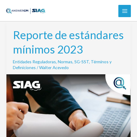
Ir
al
contenido
Reporte de estándares
Reporte
de
mínimos 2023
estándares
mínimos
Entidades Reguladoras
,
Normas
,
SG-SST
,
Términos y
2023
Definiciones
/
Walter Acevedo