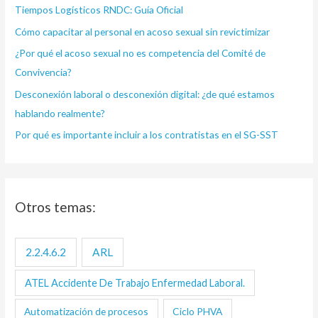
Tiempos Logísticos RNDC: Guía Oficial
p
Cómo capacitar al personal en acoso sexual sin revictimizar
o
¿Por qué el acoso sexual no es competencia del Comité de
r
Convivencia?
:
Desconexión laboral o desconexión digital: ¿de qué estamos
hablando realmente?
Por qué es importante incluir a los contratistas en el SG-SST
Otros temas:
2.2.4.6.2
ARL
ATEL Accidente De Trabajo Enfermedad Laboral.
Automatización de procesos
Ciclo PHVA