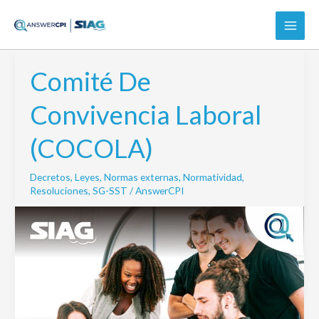
Ir
al
contenido
Comité De
Comité
De
Convivencia Laboral
Convivencia
Laboral
(COCOLA)
(COCOLA)
Decretos
,
Leyes
,
Normas externas
,
Normatividad
,
Resoluciones
,
SG-SST
/
AnswerCPI