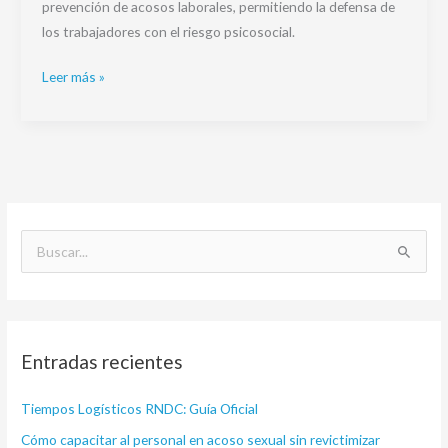
prevención de acosos laborales, permitiendo la defensa de
los trabajadores con el riesgo psicosocial.
Leer más »
B
u
s
c
Entradas recientes
a
r
Tiempos Logísticos RNDC: Guía Oficial
p
Cómo capacitar al personal en acoso sexual sin revictimizar
o