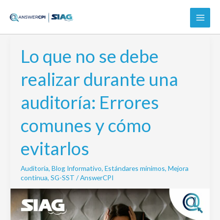
Ir
al
contenido
Lo que no se debe
Lo
que
realizar durante una
no
se
auditoría: Errores
debe
realizar
comunes y cómo
durante
una
evitarlos
auditoría:
Errores
Auditoría
,
Blog Informativo
,
Estándares mínimos
,
Mejora
comunes
continua
,
SG-SST
/
AnswerCPI
y
cómo
evitarlos