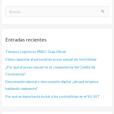
B
u
s
c
Entradas recientes
a
r
Tiempos Logísticos RNDC: Guía Oficial
p
Cómo capacitar al personal en acoso sexual sin revictimizar
o
¿Por qué el acoso sexual no es competencia del Comité de
r
Convivencia?
:
Desconexión laboral o desconexión digital: ¿de qué estamos
hablando realmente?
Por qué es importante incluir a los contratistas en el SG-SST