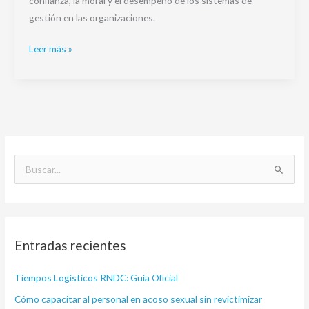
confianza, la moral y el desempeño de los sistemas de
gestión en las organizaciones.
Leer más »
B
u
s
c
Entradas recientes
a
r
Tiempos Logísticos RNDC: Guía Oficial
p
Cómo capacitar al personal en acoso sexual sin revictimizar
o