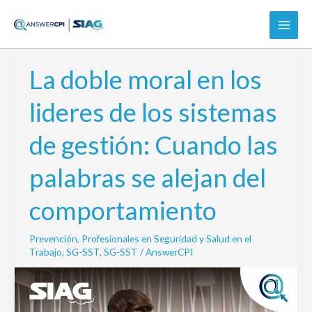
Ir
al
contenido
La doble moral en los
La
doble
lideres de los sistemas
moral
en
de gestión: Cuando las
los
lideres
palabras se alejan del
de
los
comportamiento
sistemas
de
Prevención
,
Profesionales en Seguridad y Salud en el
gestión:
Trabajo
,
SG-SST
,
SG-SST
/
AnswerCPI
Cuando
las
palabras