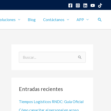
Busca
oluciones
Blog
Contáctanos
APP
B
u
s
c
Entradas recientes
a
r
Tiempos Logísticos RNDC: Guía Oficial
p
Cómo capacitar al personal en acoso
o