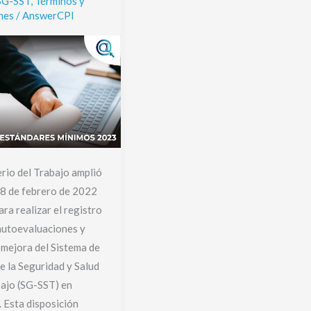
SG-SST
,
Términos y
nes
/
AnswerCPI
erio del Trabajo amplió
28 de febrero de 2022
ara realizar el registro
autoevaluaciones y
 mejora del Sistema de
e la Seguridad y Salud
bajo (SG-SST) en
 Esta disposición