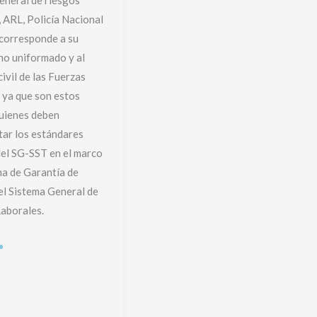
eneral de riesgos
, ARL, Policía Nacional
 corresponde a su
no uniformado y al
civil de las Fuerzas
, ya que son estos
uienes deben
ar los estándares
el SG-SST en el marco
ma de Garantía de
el Sistema General de
aborales.
»