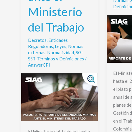
Normas
,
del
Definicio
Ministerio
Trabajo
del Trabajo
Decretos
,
Entidades
Reguladoras
,
Leyes
,
Normas
externas
,
Normatividad
,
SG-
SST
,
Términos y Definiciones
/
AnswerCPI
El Minist
hasta el 
el plazo p
anual de 
planes de
Gestión d
en el Tra
Colombia.
El Ministerio del Trabajo amplió