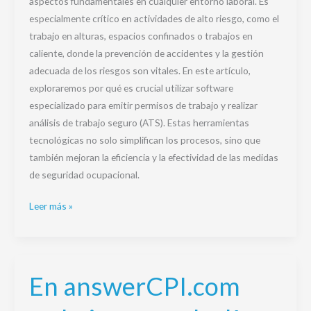
aspectos fundamentales en cualquier entorno laboral. Es
especialmente crítico en actividades de alto riesgo, como el
trabajo en alturas, espacios confinados o trabajos en
caliente, donde la prevención de accidentes y la gestión
adecuada de los riesgos son vitales. En este artículo,
exploraremos por qué es crucial utilizar software
especializado para emitir permisos de trabajo y realizar
análisis de trabajo seguro (ATS). Estas herramientas
tecnológicas no solo simplifican los procesos, sino que
también mejoran la eficiencia y la efectividad de las medidas
de seguridad ocupacional.
Leer más »
En answerCPI.com
En
answerCPI.com