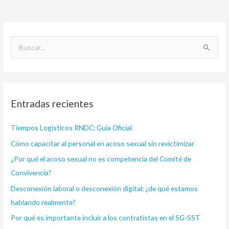
B
u
s
c
Entradas recientes
a
r
Tiempos Logísticos RNDC: Guía Oficial
p
Cómo capacitar al personal en acoso sexual sin revictimizar
o
¿Por qué el acoso sexual no es competencia del Comité de
r
Convivencia?
:
Desconexión laboral o desconexión digital: ¿de qué estamos
hablando realmente?
Por qué es importante incluir a los contratistas en el SG-SST