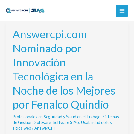
Ir
al
contenido
Answercpi.com
Answercpi.com
Nominado
Nominado por
por
Innovación
Innovación
Tecnológica
en
Tecnológica en la
la
Noche
Noche de los Mejores
de
los
por Fenalco Quindío
Mejores
por
Profesionales en Seguridad y Salud en el Trabajo
,
Sistemas
Fenalco
de Gestión
,
Software
,
Software SIAG
,
Usabilidad de los
Quindío
sitios web
/
AnswerCPI